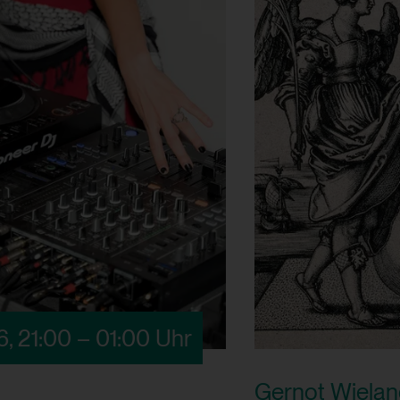
Nein
Google Ireland Limited
csrf_protection_cookie
yt-remote-device-id
Mechanismus um vor "Cross Site Requ
Speichert die Benutzereinstellungen
über das Absenden von Formularen z
Webseiten integrierten YouTube-Vid
localhost
Ja
1 Jahr
Nein
yt.innertube::requests
Speichert die Benutzereinstellungen
26
,
21:00 – 01:00 Uhr
session_identifier
Webseiten integrierten YouTube-Vid
Gernot Wielan
Speichert ID der aktuellen Session e