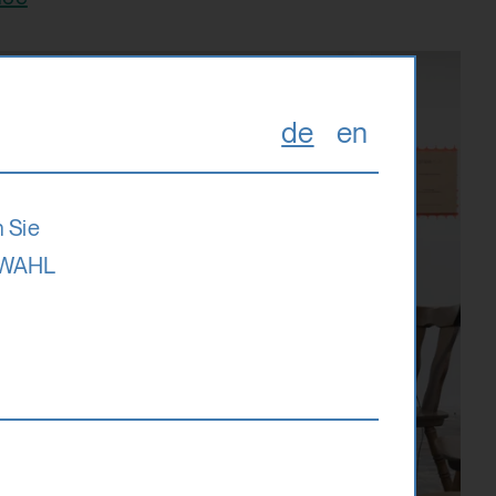
de
en
 Sie
SWAHL