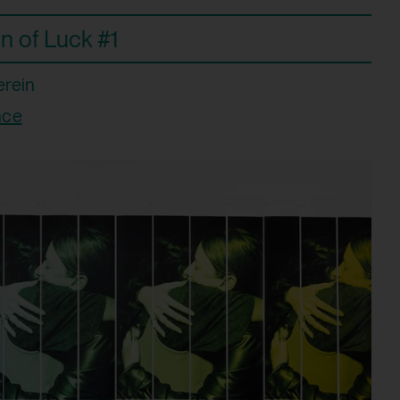
on of Luck #1
erein
 beim Abruf eines auf anderen
nce
eos
 beim Abruf eines auf anderen
eos