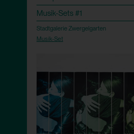
Drittanbieter:
Domain:
Musik-Sets #1
Speicherdauer:
HTML Local Storage:
Stadtgalerie Zwergelgarten
Drittanbieter:
Verwendungszweck:
Musik-Set
Drittanbieter:
HTML Local Storage:
Verwendungszweck:
Drittanbieter: