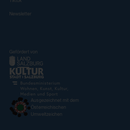
HTML Local Storage:
Tiktok
eingeloggter Benutzer:innen
yt.innertube::nextId
Newsletter
Domain:
Verwendungszweck:
localhost
Speichert die Benutzereinstellungen beim
Speicherdauer:
Abruf eines auf anderen Webseiten
integrierten YouTube-Videos
2 Wochen
Gefördert von
Drittanbieter:
Drittanbieter:
Ja
Nein
HTML Local Storage:
Ausgezeichnet mit dem
yt-remote-connected-devices
Österreichischen
Verwendungszweck:
Umweltzeichen
Speichert die Benutzereinstellungen beim