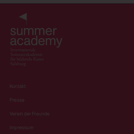
Speichert die Benutzereinstellungen beim
Abruf eines auf anderen Webseiten
integrierten YouTube-Videos
Drittanbieter:
Ja
HTTP Cookie:
__Secure-3PSIDCC
Kontakt
Verwendungszweck:
Wird von für Targeting-Zwecke verwendet,
Presse
um ein Profil der Interessen der Website-
Verein der Freunde
Besucherin bzw. des Website-Besuchers zu
erstellen und relevante und personalisierte
Impressum
Google-Werbung anzuzeigen