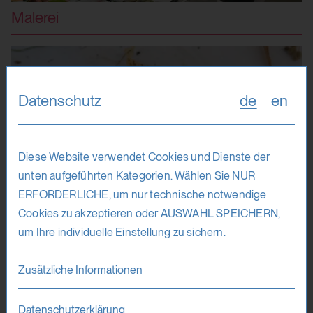
Malerei
Datenschutz
de
en
Diese Website verwendet Cookies und Dienste der
unten aufgeführten Kategorien. Wählen Sie NUR
ERFORDERLICHE, um nur technische notwendige
Cookies zu akzeptieren oder AUSWAHL SPEICHERN,
um Ihre individuelle Einstellung zu sichern.
Zusätzliche Informationen
Mixed Media
Datenschutzerklärung