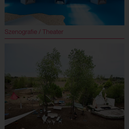
HTML Session Storage:
yt-remote-session-app
Verwendungszweck:
Szenografie / Theater
Speichert die Benutzereinstellungen beim
Abruf eines auf anderen Webseiten
integrierten YouTube-Videos
Drittanbieter:
Ja
HTML Session Storage:
yt-remote-cast-installed
Verwendungszweck:
Speichert die Benutzereinstellungen beim