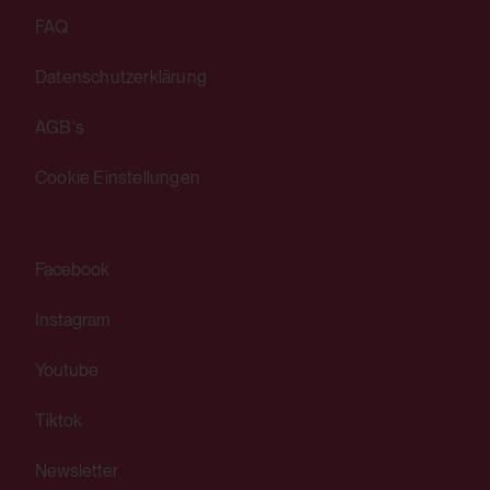
FAQ
Domain:
.google.com
Datenschutzerklärung
Speicherdauer:
AGB's
1 Jahr
Cookie Einstellungen
Drittanbieter:
Ja
Facebook
HTTP Cookie:
Instagram
SIDCC
Youtube
Verwendungszweck:
Tiktok
Sicherheitscookie um die Benutzerdaten
vor unauthorisiertem Zugriff zu schützen
Newsletter