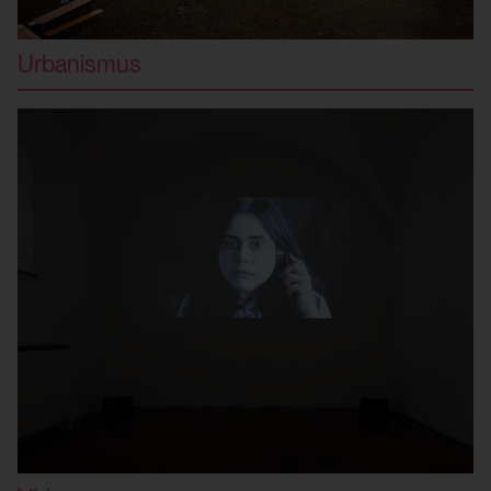
Abruf eines auf anderen Webseiten
integrierten YouTube-Videos
Urbanismus
Drittanbieter:
Ja
HTML Session Storage:
yt-remote-session-name
Verwendungszweck:
Speichert die Benutzereinstellungen beim
Abruf eines auf anderen Webseiten
integrierten YouTube-Videos
Drittanbieter:
Ja