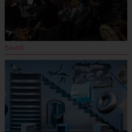
Drittanbieter:
Ja
HTML Local Storage:
Sound
yt-player-bandwidth
Verwendungszweck:
Speichert die Benutzereinstellungen beim
Abruf eines auf anderen Webseiten
integrierten YouTube-Videos
Drittanbieter:
Ja