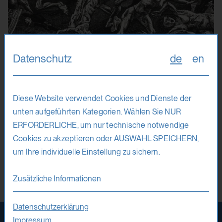
Datenschutz
de
en
17. – 29. 8. 26
Diese Website verwendet Cookies und Dienste der
unten aufgeführten Kategorien. Wählen Sie NUR
Rossen Daskalov
ERFORDERLICHE, um nur technische notwendige
Cookies zu akzeptieren oder AUSWAHL SPEICHERN,
Visual Exploration through the Dynamic
um Ihre individuelle Einstellung zu sichern.
Interpretations of Etching
Zusätzliche Informationen
Druckgrafik
Datenschutzerklärung
Impressum