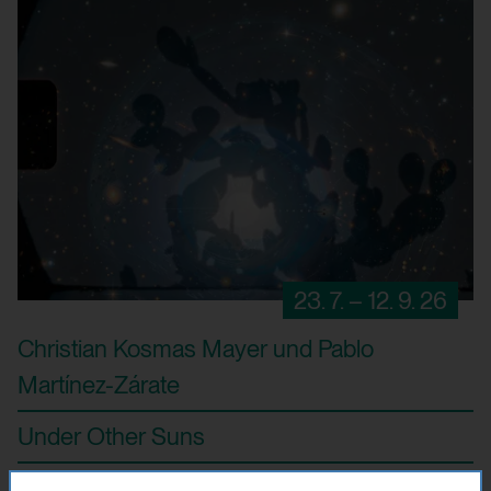
23. 7. – 12. 9. 26
Christian Kosmas Mayer und Pablo
Martínez-Zárate
Under Other Suns
kura-t kunstraum traklhaus