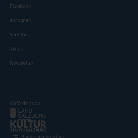
integrierten YouTube-Videos
2 Wochen
Facebook
Drittanbieter:
Drittanbieter:
Instagram
Ja
Nein
Youtube
Tiktok
HTML Local Storage:
yt-remote-connected-devices
Newsletter
Verwendungszweck:
Speichert die Benutzereinstellungen beim
Abruf eines auf anderen Webseiten
integrierten YouTube-Videos
Gefördert von
Drittanbieter:
Ja