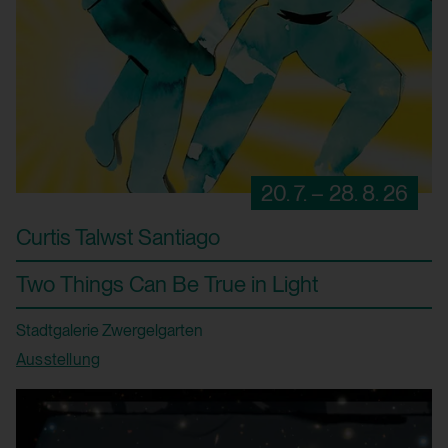
20. 7. – 28. 8. 26
Curtis Talwst Santiago
Two Things Can Be True in Light
Stadtgalerie Zwergelgarten
Ausstellung