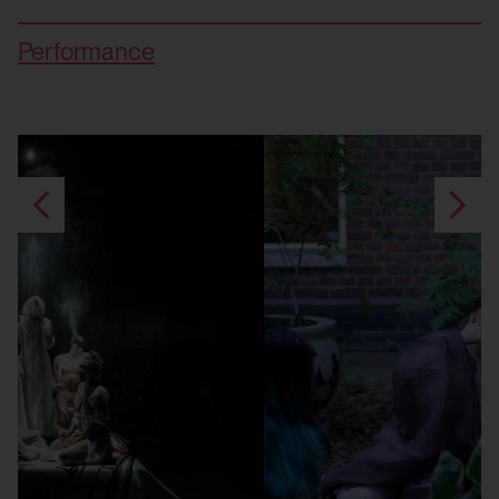
Performance
Ki