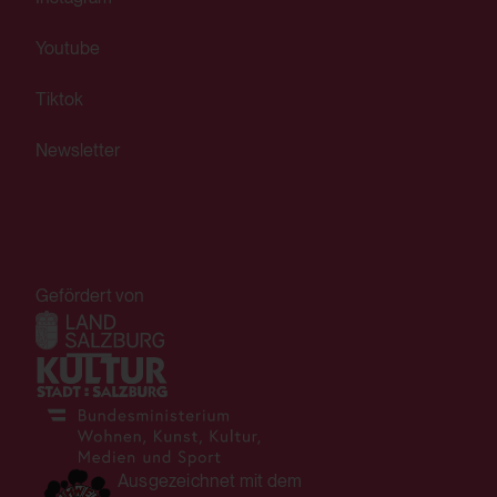
yt-player-bandwidth
Youtube
Verwendungszweck:
Tiktok
Speichert die Benutzereinstellungen beim
Abruf eines auf anderen Webseiten
Newsletter
integrierten YouTube-Videos
Drittanbieter:
Ja
Gefördert von
HTML Session Storage:
yt-remote-session-app
Verwendungszweck:
Speichert die Benutzereinstellungen beim
Ausgezeichnet mit dem
Abruf eines auf anderen Webseiten