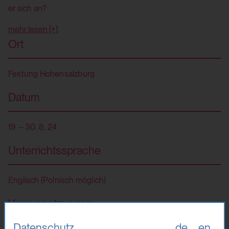
er sich an?
mehr lesen [+]
Ort
Festung Hohensalzburg
Datum
19. – 30. 8. 24
Unterrichtssprache
Englisch (Polnisch möglich)
Voraussetzungen
Datenschutz
de
en