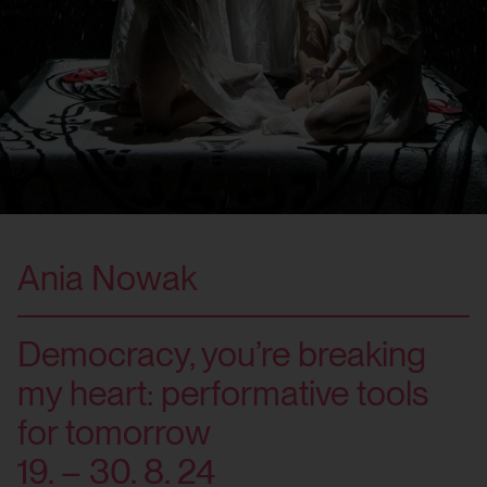
Ania Nowak
Democracy, you’re breaking
my heart: performative tools
for tomorrow
19. – 30. 8. 24