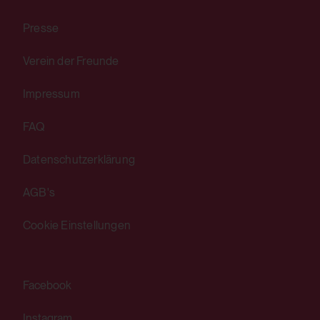
Drittanbieter:
Drittanbieter:
Presse
Ja
Nein
Verein der Freunde
Impressum
HTML Local Storage:
yt-remote-connected-devices
FAQ
Verwendungszweck:
Datenschutzerklärung
Speichert die Benutzereinstellungen beim
Abruf eines auf anderen Webseiten
AGB's
integrierten YouTube-Videos
Cookie Einstellungen
Drittanbieter:
Ja
Facebook
HTML Local Storage:
Instagram