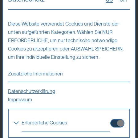
Dieser Workshop steht allen offen, wobei Teilnehmende
mit Queerness-, körperlicher Behinderungs-, BIPoC- oder
Migrationserfahrung besonders herzlich eingeladen sind.
Diese Website verwendet Cookies und Dienste der
unten aufgeführten Kategorien. Wählen Sie NUR
Maximale Anzahl der Teilnehmenden
ERFORDERLICHE, um nur technische notwendige
Cookies zu akzeptieren oder AUSWAHL SPEICHERN,
20
um Ihre individuelle Einstellung zu sichern.
Teilnahmegebühr
Zusätzliche Informationen
670 Euro (ermäßigt 495 Euro)
Datenschutzerklärung
Impressum
Ania Nowak
Erforderliche Cookies
Ania Nowak nähert sich künstlerisch der Verletzlichkeit und
dem Verlangen mit dem Ziel, neu zu imaginieren, wozu
Diese Cookies werden benötigt um die