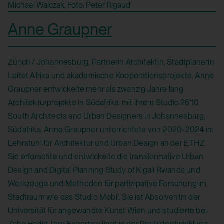
Michael Walczak, Foto: Peter Rigaud
yt-remote-device-id
HTTP Cookie:
Anne Graupner
Verwendungszweck:
csrf_protection_cookie
Speichert die Benutzereinstellungen beim
Verwendungszweck:
Zürich / Johannesburg, Partnerin Architektin, Stadtplanerin
Abruf eines auf anderen Webseiten
Leitet Afrika und akademische Kooperationsprojekte. Anne
Mechanismus um vor "Cross Site Request
integrierten YouTube-Videos
Graupner entwickelte mehr als zwanzig Jahre lang
Forgery (CSRF)" Angriffen über das Absenden
Drittanbieter:
Architekturprojekte in Südafrika, mit ihrem Studio 26'10
von Formularen zu schützen.
South Architects and Urban Designers in Johannesburg,
Ja
Domain:
Südafrika. Anne Graupner unterrichtete von 2020-2024 im
localhost
Lehrstuhl für Architektur und Urban Design an der ETHZ.
HTML Local Storage:
Sie erforschte und entwickelte die transformative Urban
Speicherdauer:
Design and Digital Planning Study of Kigali Rwanda und
yt.innertube::requests
1 Jahr
Werkzeuge und Methoden für partizipative Forschung im
Verwendungszweck:
Drittanbieter:
Stadtraum wie das Studio Mobil. Sie ist Absolventin der
Speichert die Benutzereinstellungen beim
Universität für angewandte Kunst Wien und studierte bei
Nein
Abruf eines auf anderen Webseiten