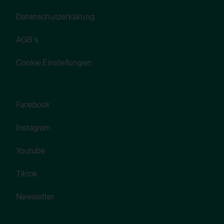
Verwendungszweck:
Datenschutzerklärung
Speichert die Benutzereinstellungen beim
Abruf eines auf anderen Webseiten
AGB's
integrierten YouTube-Videos
Cookie Einstellungen
Drittanbieter:
Ja
Facebook
HTML Session Storage:
Instagram
yt-remote-cast-available
Youtube
Verwendungszweck:
Tiktok
Speichert die Benutzereinstellungen beim
Abruf eines auf anderen Webseiten
Newsletter
integrierten YouTube-Videos