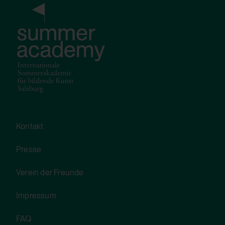
Ja
HTML Session Storage:
yt-remote-cast-installed
Verwendungszweck:
Speichert die Benutzereinstellungen beim
Abruf eines auf anderen Webseiten
integrierten YouTube-Videos
Kontakt
Drittanbieter:
Presse
Ja
Verein der Freunde
HTML Session Storage:
Impressum
yt-remote-session-name
FAQ