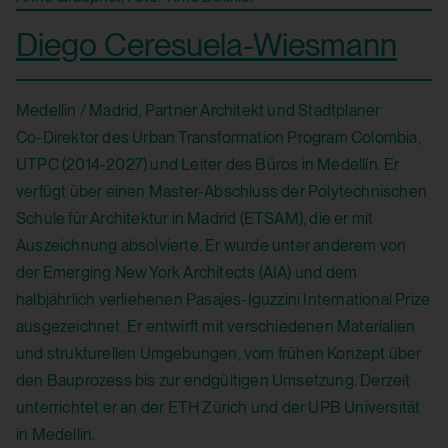
Diego Ceresuela-Wiesmann
HTML Local Storage:
yt-remote-connected-devices
Verwendungszweck:
Medellin / Madrid, Partner Architekt und Stadtplaner
Co-Direktor des Urban Transformation Program Colombia,
Speichert die Benutzereinstellungen beim
UTPC (2014-2027) und Leiter des Büros in Medellín. Er
Abruf eines auf anderen Webseiten
verfügt über einen Master-Abschluss der Polytechnischen
integrierten YouTube-Videos
Schule für Architektur in Madrid (ETSAM), die er mit
Drittanbieter:
Auszeichnung absolvierte. Er wurde unter anderem von
der Emerging New York Architects (AIA) und dem
Ja
halbjährlich verliehenen Pasajes-Iguzzini International Prize
ausgezeichnet. Er entwirft mit verschiedenen Materialien
HTML Local Storage:
und strukturellen Umgebungen, vom frühen Konzept über
den Bauprozess bis zur endgültigen Umsetzung. Derzeit
yt-player-bandwidth
unterrichtet er an der ETH Zürich und der UPB Universität
Verwendungszweck:
in Medellin.