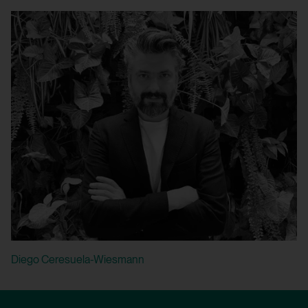
Speichert die Benutzereinstellungen beim
Abruf eines auf anderen Webseiten
integrierten YouTube-Videos
Drittanbieter:
Ja
HTML Session Storage:
yt-remote-session-app
Verwendungszweck:
Speichert die Benutzereinstellungen beim
Abruf eines auf anderen Webseiten
integrierten YouTube-Videos
Diego Ceresuela-Wiesmann
Drittanbieter: