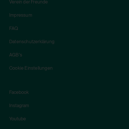
Verein der Freunde
Nein
HTML Local Storage:
Impressum
yt-remote-device-id
HTTP Cookie:
FAQ
Verwendungszweck:
csrf_protection_cookie
Datenschutzerklärung
Speichert die Benutzereinstellungen beim
Verwendungszweck:
Abruf eines auf anderen Webseiten
AGB's
Mechanismus um vor "Cross Site Request
integrierten YouTube-Videos
Forgery (CSRF)" Angriffen über das Absenden
Cookie Einstellungen
Drittanbieter:
von Formularen zu schützen.
Ja
Domain:
Facebook
localhost
HTML Local Storage:
Instagram
Speicherdauer:
yt.innertube::requests
1 Jahr
Youtube
Verwendungszweck:
Drittanbieter: