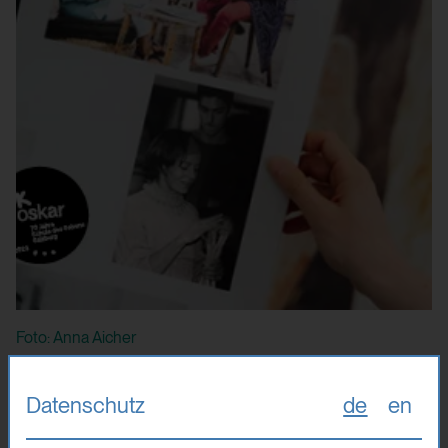
Foto: Anna Aicher
1953 von Oskar Kokoschka als "Schule des Sehens" mit
Unterstützung des Salzburger Galeristen Friedrich Welz auf
Datenschutz
de
en
der Festung Hohensalzburg gegründet, ist die
Internationale Sommerakademie für bildende Kunst