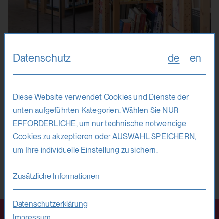
Datenschutz
de
en
Ausgebucht
17. – 29. 8. 26
Diese Website verwendet Cookies und Dienste der
unten aufgeführten Kategorien. Wählen Sie NUR
Louisa Elderton
ERFORDERLICHE, um nur technische notwendige
Cookies zu akzeptieren oder AUSWAHL SPEICHERN,
Art Writing: Developed and Distilled Upon the
um Ihre individuelle Einstellung zu sichern.
Page
Zusätzliche Informationen
Kunstkritik / Schreiben
Datenschutzerklärung
Impressum