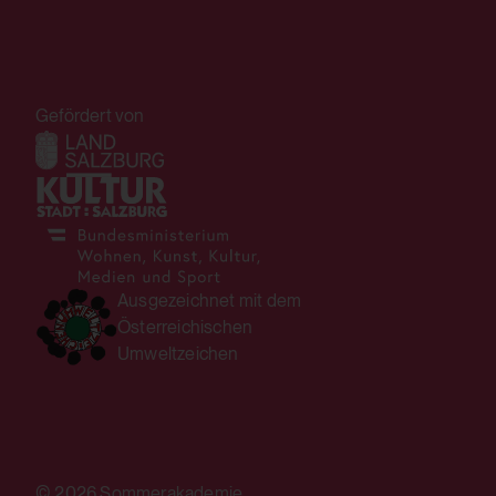
HTML Local Storage:
yt-remote-device-id
HTTP Cookie:
Verwendungszweck:
csrf_protection_cookie
Gefördert von
Speichert die Benutzereinstellungen beim
Verwendungszweck:
Abruf eines auf anderen Webseiten
Mechanismus um vor "Cross Site Request
integrierten YouTube-Videos
Forgery (CSRF)" Angriffen über das Absenden
Drittanbieter:
von Formularen zu schützen.
Ja
Domain:
Ausgezeichnet mit dem
localhost
Österreichischen
Umweltzeichen
HTML Local Storage:
Speicherdauer:
yt.innertube::requests
1 Jahr
Verwendungszweck:
Drittanbieter:
Speichert die Benutzereinstellungen beim
Nein
© 2026 Sommerakademie