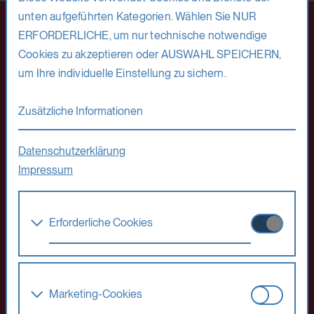
unten aufgeführten Kategorien. Wählen Sie NUR
ERFORDERLICHE, um nur technische notwendige
Cookies zu akzeptieren oder AUSWAHL SPEICHERN,
um Ihre individuelle Einstellung zu sichern.
Zusätzliche Informationen
Datenschutzerklärung
Impressum
Kontakt
Erforderliche Cookies
Presse
Diese Cookies werden benötigt um die
Verein der Freunde
Grundfunktionalität dieser Website zu
ermöglichen. Diese Cookies können daher
Impressum
Marketing-Cookies
nicht deaktiviert werden.