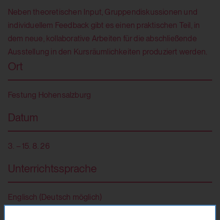
Neben theoretischen Input, Gruppendiskussionen und
individuellem Feedback gibt es einen praktischen Teil, in
dem neue, kollaborative Arbeiten für die abschließende
Ausstellung in den Kursräumlichkeiten produziert werden.
Ort
Festung Hohensalzburg
Datum
3. – 15. 8. 26
Unterrichtssprache
Englisch (Deutsch möglich)
Teilnahmegebühr