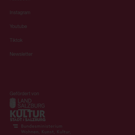
HTML Local Storage:
Instagram
yt-player-bandwidth
Youtube
Verwendungszweck:
Speichert die Benutzereinstellungen beim
Tiktok
Abruf eines auf anderen Webseiten
Newsletter
integrierten YouTube-Videos
Drittanbieter:
Ja
Gefördert von
HTML Session Storage:
yt-remote-session-app
Verwendungszweck:
Speichert die Benutzereinstellungen beim