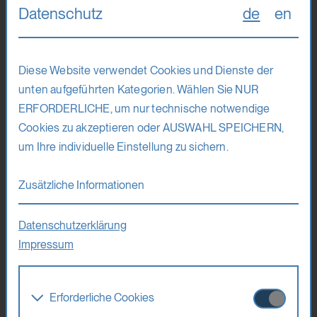
Datenschutz
de
en
670 Euro (ermäßigt 495 Euro)
Diese Website verwendet Cookies und Dienste der
Voraussetzungen
unten aufgeführten Kategorien. Wählen Sie NUR
ERFORDERLICHE, um nur technische notwendige
Keine
Cookies zu akzeptieren oder AUSWAHL SPEICHERN,
Mitzubringen sind
um Ihre individuelle Einstellung zu sichern.
Zusätzliche Informationen
Kamera, Skizzen– oder Notizbuch, Laptop, falls benötigt
zusätzliches gewohntes, eigenes Arbeitsmaterial wie Stifte,
Datenschutzerklärung
Farben, Papier
Impressum
Co-Lehrende
Erforderliche Cookies
Helena Kalleitner