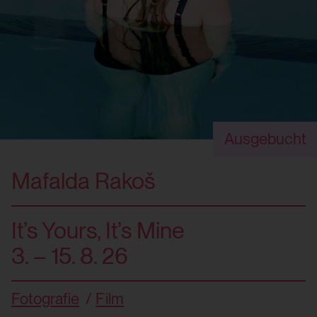
Ausgebucht
Mafalda Rakoš
It’s Yours, It’s Mine
3. – 15. 8. 26
Fotografie
Film