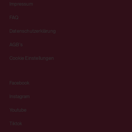
Nein
Impressum
FAQ
HTML Local Storage:
Datenschutzerklärung
yt-remote-connected-devices
Verwendungszweck:
AGB's
Speichert die Benutzereinstellungen beim
Cookie Einstellungen
Abruf eines auf anderen Webseiten
integrierten YouTube-Videos
Drittanbieter:
Facebook
Ja
Instagram
Youtube
HTML Local Storage:
Tiktok
yt-player-bandwidth