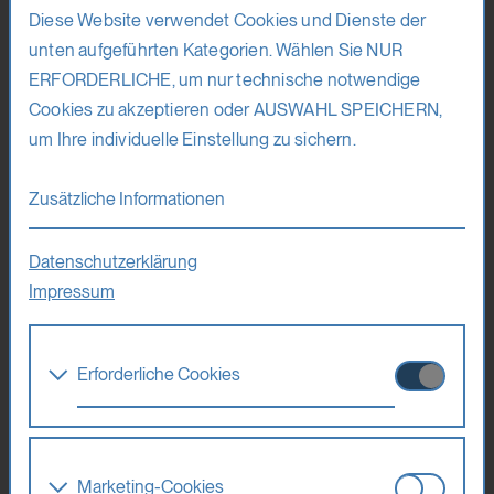
670 Euro (ermäßigt 495 Euro)
Diese Website verwendet Cookies und Dienste der
unten aufgeführten Kategorien. Wählen Sie NUR
Voraussetzungen
ERFORDERLICHE, um nur technische notwendige
Cookies zu akzeptieren oder AUSWAHL SPEICHERN,
Wenn möglich sollten Teilnehmende über grundlegende
um Ihre individuelle Einstellung zu sichern.
Kenntnisse in der Produktion von 16-mm-Schwarz-Weiß-
Filmen verfügen.
Zusätzliche Informationen
Mitzubringen sind
Datenschutzerklärung
Impressum
Falls verfügbar: 16-mm-Kamera, Belichtungsmesser, Stativ.
Co-Lehrende
Erforderliche Cookies
Selma Mierl
Diese Cookies werden benötigt um die
Grundfunktionalität dieser Website zu
Maximale Anzahl von Teilnehmenden
ermöglichen. Diese Cookies können daher
Marketing-Cookies