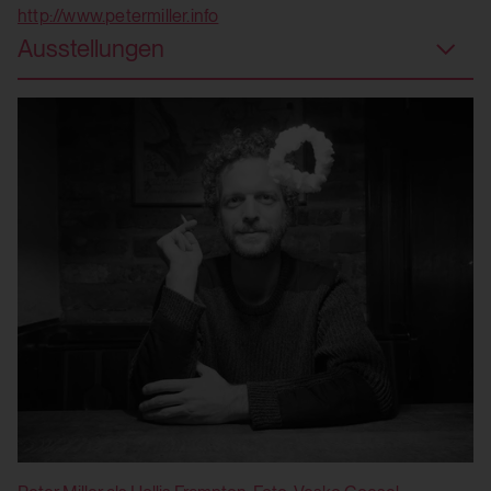
Nein
http://www.petermiller.info
HTML Local Storage:
Ausstellungen
yt-remote-device-id
HTTP Cookie:
Verwendungszweck:
csrf_protection_cookie
Speichert die Benutzereinstellungen beim
Verwendungszweck:
Abruf eines auf anderen Webseiten
Mechanismus um vor "Cross Site Request
integrierten YouTube-Videos
Forgery (CSRF)" Angriffen über das Absenden
Drittanbieter:
von Formularen zu schützen.
Ja
Domain:
localhost
HTML Local Storage:
Speicherdauer:
yt.innertube::requests
1 Jahr
Verwendungszweck:
Drittanbieter: