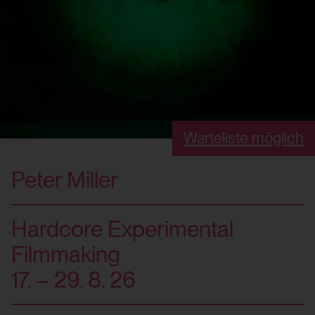
Warteliste möglich
Peter Miller
Hardcore Experimental
Filmmaking
17. – 29. 8. 26