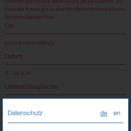
kümmern sich um uns, wenn wir uns um sie kümmern. Am
Ende des Kurses gibt es eine öffentliche Vorführung neuer,
atemberaubender Filme.
Ort
Festung Hohensalzburg
Datum
17. – 29. 8. 26
Unterrichtssprache
Englisch (Deutsch möglich)
Datenschutz
de
en
Teilnahmegebühr