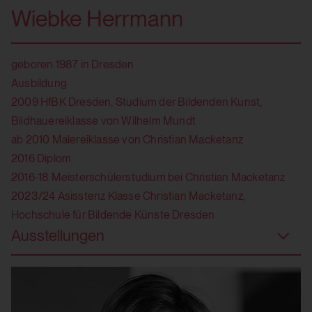
HTTP Cookie:
Wiebke Herrmann
Drittanbieter:
session_identifier
Ja
Verwendungszweck:
geboren 1987 in Dresden
Ausbildung
Speichert ID der aktuellen Session
HTML Local Storage:
2009 HfBK Dresden, Studium der Bildenden Kunst,
eingeloggter Benutzer:innen
yt.innertube::nextId
Bildhauereiklasse von Wilhelm Mundt
Domain:
ab 2010 Malereiklasse von Christian Macketanz
Verwendungszweck:
localhost
2016 Diplom
Speichert die Benutzereinstellungen beim
2016-18 Meisterschülerstudium bei Christian Macketanz
Speicherdauer:
Abruf eines auf anderen Webseiten
2023/24 Asisstenz Klasse Christian Macketanz,
integrierten YouTube-Videos
2 Wochen
Hochschule für Bildende Künste Dresden
Drittanbieter:
Ausstellungen
Drittanbieter:
Ja
Nein
HTML Local Storage: