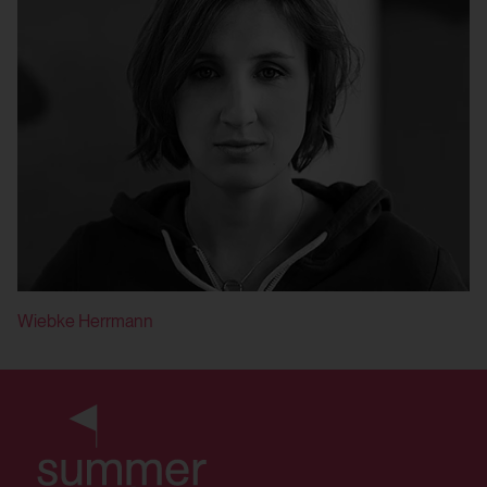
yt-remote-connected-devices
Verwendungszweck:
Speichert die Benutzereinstellungen beim
Abruf eines auf anderen Webseiten
integrierten YouTube-Videos
Drittanbieter:
Ja
Wiebke Herrmann
HTML Local Storage:
yt-player-bandwidth
Verwendungszweck:
Speichert die Benutzereinstellungen beim
Abruf eines auf anderen Webseiten