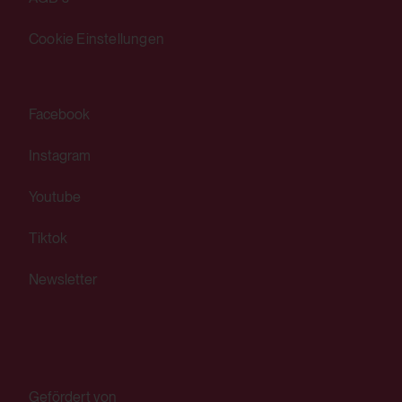
HTML Session Storage:
Cookie Einstellungen
yt-remote-cast-installed
Verwendungszweck:
Facebook
Speichert die Benutzereinstellungen beim
Abruf eines auf anderen Webseiten
Instagram
integrierten YouTube-Videos
Youtube
Drittanbieter:
Tiktok
Ja
Newsletter
HTML Session Storage:
yt-remote-session-name
Verwendungszweck:
Gefördert von