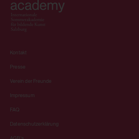
integrierten YouTube-Videos
Drittanbieter:
Ja
Kontakt
HTML Session Storage:
yt-remote-session-app
Presse
Verwendungszweck:
Verein der Freunde
Speichert die Benutzereinstellungen beim
Impressum
Abruf eines auf anderen Webseiten
integrierten YouTube-Videos
FAQ
Drittanbieter:
Datenschutzerklärung
Ja
AGB's