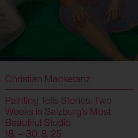
Christian Macketanz
Painting Tells Stories: Two
Weeks in Salzburg's Most
Beautiful Studio
18. – 30. 8. 25