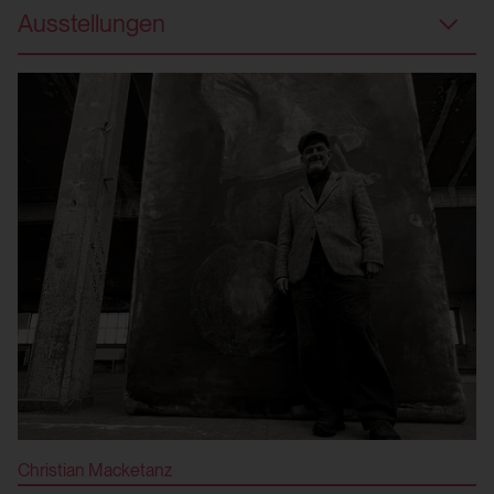
HTTP Cookie:
Ausstellungen
Verwendungszweck:
csrf_protection_cookie
Speichert die Benutzereinstellungen beim
Verwendungszweck:
Abruf eines auf anderen Webseiten
Mechanismus um vor "Cross Site Request
integrierten YouTube-Videos
Forgery (CSRF)" Angriffen über das Absenden
Drittanbieter:
von Formularen zu schützen.
Ja
Domain:
localhost
HTML Local Storage:
Speicherdauer:
yt.innertube::requests
1 Jahr
Verwendungszweck:
Drittanbieter:
Speichert die Benutzereinstellungen beim
Nein
Abruf eines auf anderen Webseiten
Christian Macketanz
integrierten YouTube-Videos