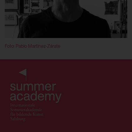
Verwendungszweck:
Speichert ID der aktuellen Session
HTML Local Storage:
eingeloggter Benutzer:innen
yt.innertube::nextId
Domain:
Verwendungszweck:
localhost
Foto: Pablo Martínez-Zárate
Speichert die Benutzereinstellungen beim
Speicherdauer:
Abruf eines auf anderen Webseiten
integrierten YouTube-Videos
2 Wochen
Drittanbieter:
Drittanbieter:
Ja
Nein
HTML Local Storage:
yt-remote-connected-devices
Verwendungszweck: